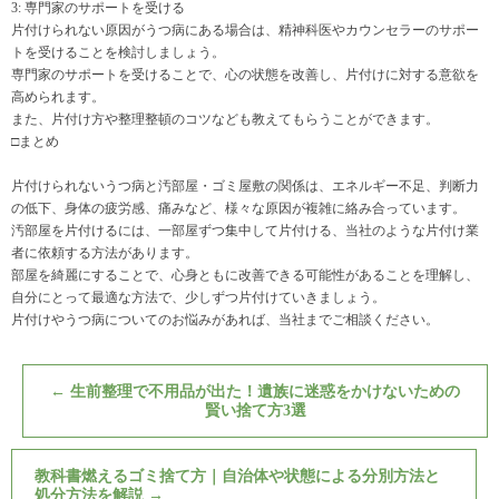
3: 専門家のサポートを受ける
片付けられない原因がうつ病にある場合は、精神科医やカウンセラーのサポー
トを受けることを検討しましょう。
専門家のサポートを受けることで、心の状態を改善し、片付けに対する意欲を
高められます。
また、片付け方や整理整頓のコツなども教えてもらうことができます。
□まとめ
片付けられないうつ病と汚部屋・ゴミ屋敷の関係は、エネルギー不足、判断力
の低下、身体の疲労感、痛みなど、様々な原因が複雑に絡み合っています。
汚部屋を片付けるには、一部屋ずつ集中して片付ける、当社のような片付け業
者に依頼する方法があります。
部屋を綺麗にすることで、心身ともに改善できる可能性があることを理解し、
自分にとって最適な方法で、少しずつ片付けていきましょう。
片付けやうつ病についてのお悩みがあれば、当社までご相談ください。
←
生前整理で不用品が出た！遺族に迷惑をかけないための
賢い捨て方3選
教科書燃えるゴミ捨て方｜自治体や状態による分別方法と
処分方法を解説
→