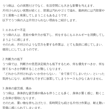
うつ病は、心の状態だけでなく、生活空間にも大きな影響を与えます。
片付けられない状態が続くと、部屋は汚れやゴミで溢れ、最終的には汚部屋や
ゴミ屋敷へと発展してしまうこともあるようです。
以下でうつ病の人は片付けられない理由をご紹介します。
1: エネルギー不足
うつ病の人は、意欲や集中力が低下し、何をするにもエネルギーを消費してし
まうように感じます。
そのため、片付けのような労力を要する作業は、とても負担に感じてしまい、
後回しにしてしまうのです。
2: 判断力の低下
うつ病では、判断力や意思決定能力も低下するため、何を優先すべきか、何を
捨てるべきか判断することが難しくなります。
「どれから片付ければいいか分からない」「全て捨ててしまいたい」といった
気持ちになり、結局何もできずに放置してしまうケースも少なくありません。
3: 身体の疲労感、痛み
うつ病は、身体的な疲労感や痛みを伴うことも多く、身体が重く感じ、動くこ
と自体が億劫になります。
そのため、重い物を持ち上げたり、長時間立ち続ける片付け作業は、耐え難い
苦痛に感じられてしまいます。